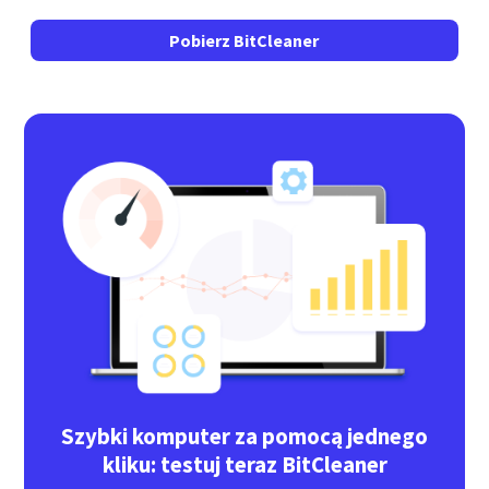
Pobierz BitCleaner
Szybki komputer za pomocą jednego
kliku: testuj teraz BitCleaner